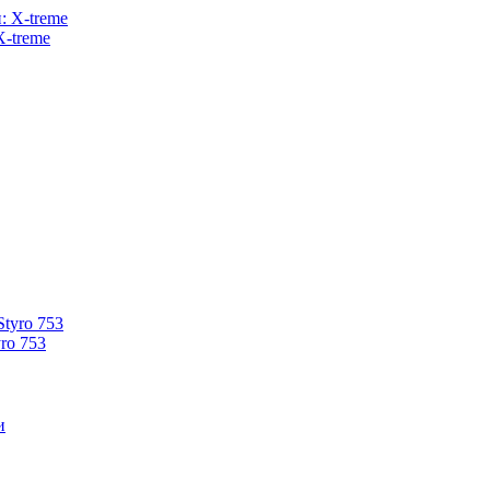
X-treme
ro 753