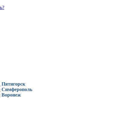
ь?
1
Пятигорск
0
Симферополь
9
Воронеж