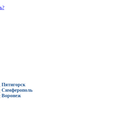
ь?
1
Пятигорск
0
Симферополь
9
Воронеж