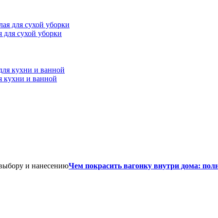
ая для сухой уборки
я кухни и ванной
Чем покрасить вагонку внутри дома: пол