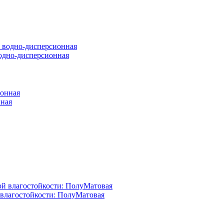
 водно-дисперсионная
нная
й влагостойкости: ПолуМатовая