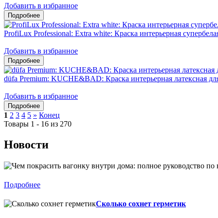
Добавить в избранное
ProfiLux Professional: Extra white: Краска интерьерная супербел
Добавить в избранное
düfa Premium: KUCHE&BAD: Краска интерьерная латексная дл
Добавить в избранное
1
2
3
4
5
»
Конец
Товары 1 - 16 из 270
Новости
Подробнее
Сколько сохнет герметик