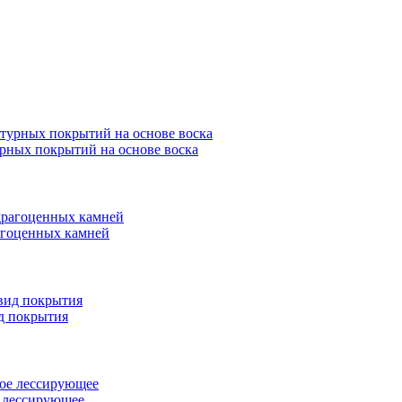
урных покрытий на основе воска
рагоценных камней
ид покрытия
е лессирующее