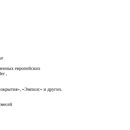
нке
вленных европейских
er ,
окрытия», «Эмпилс» и других.
:
смесей