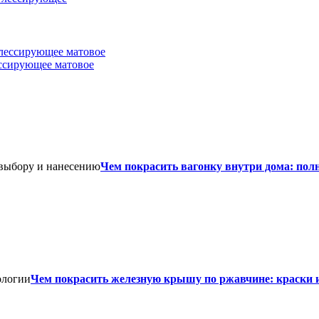
лессирующее матовое
Чем покрасить вагонку внутри дома: пол
Чем покрасить железную крышу по ржавчине: краски 