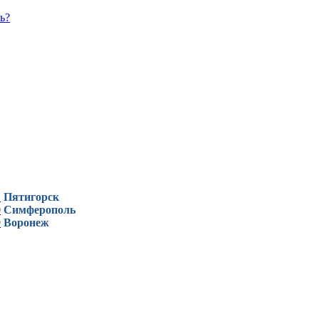
ь?
1
Пятигорск
0
Симферополь
9
Воронеж