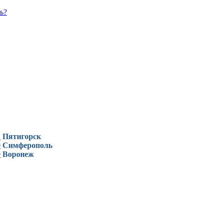
ь?
1
Пятигорск
0
Симферополь
9
Воронеж