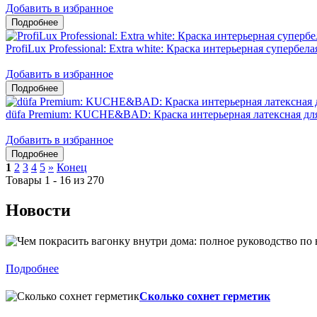
Добавить в избранное
ProfiLux Professional: Extra white: Краска интерьерная супербел
Добавить в избранное
düfa Premium: KUCHE&BAD: Краска интерьерная латексная дл
Добавить в избранное
1
2
3
4
5
»
Конец
Товары 1 - 16 из 270
Новости
Подробнее
Сколько сохнет герметик