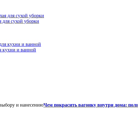
ая для сухой уборки
я кухни и ванной
Чем покрасить вагонку внутри дома: пол