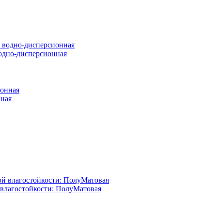
 водно-дисперсионная
нная
й влагостойкости: ПолуМатовая