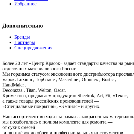
Избранное
Дополнительно
Бренды
Партнеры
Спецпредложения
Более 20 лет «Центр Красок» задаёт стандарты качества на ры
отделочных материалов юга России.
Мы гордимся статусом эксклюзивного дистрибьютора просла
марок: Luxium , TopGrade , Masterline , Omnitex , Bostic ,
HandMaler ,
Decorazza , Titan, Welton, Oscar.
Кроме того, предлагаем продукцию Sheetrok, Art, Fit, «Текс»,
а также товары российских производителей —
«Специальные покрытия», «Эмпилс» и других.
Наш ассортимент выходит за рамки лакокрасочных материалов
мы позаботились о полном комплекте для ремонта —
от сухих смесей
и шпатлёвок до обоев и профессиональных инструментов.