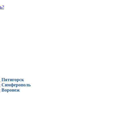
ь?
1
Пятигорск
0
Симферополь
9
Воронеж