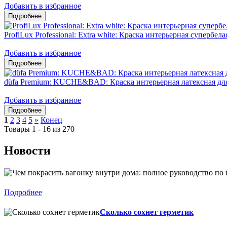
Добавить в избранное
ProfiLux Professional: Extra white: Краска интерьерная супербел
Добавить в избранное
düfa Premium: KUCHE&BAD: Краска интерьерная латексная дл
Добавить в избранное
1
2
3
4
5
»
Конец
Товары 1 - 16 из 270
Новости
Подробнее
Сколько сохнет герметик