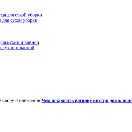
ая для сухой уборки
я кухни и ванной
Чем покрасить вагонку внутри дома: пол