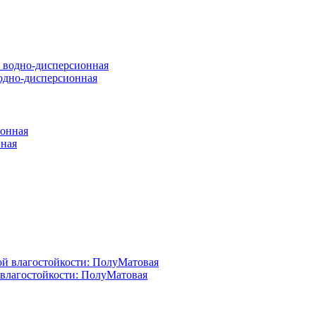
 водно-дисперсионная
нная
й влагостойкости: ПолуМатовая