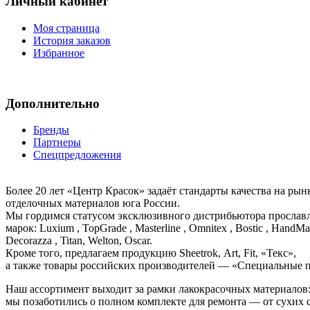
Личный кабинет
Моя страница
История заказов
Избранное
Дополнительно
Бренды
Партнеры
Спецпредложения
Более 20 лет «Центр Красок» задаёт стандарты качества на ры
отделочных материалов юга России.
Мы гордимся статусом эксклюзивного дистрибьютора просла
марок: Luxium , TopGrade , Masterline , Omnitex , Bostic , HandMal
Decorazza , Titan, Welton, Oscar.
Кроме того, предлагаем продукцию Sheetrok, Art, Fit, «Текс»,
а также товары российских производителей — «Специальные п
Наш ассортимент выходит за рамки лакокрасочных материалов
мы позаботились о полном комплекте для ремонта — от сухих 