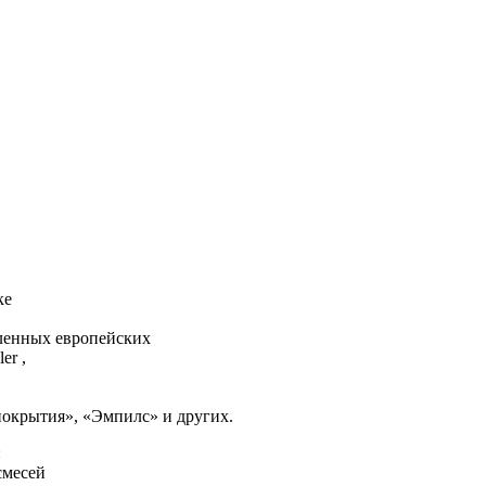
нке
вленных европейских
er ,
окрытия», «Эмпилс» и других.
:
смесей