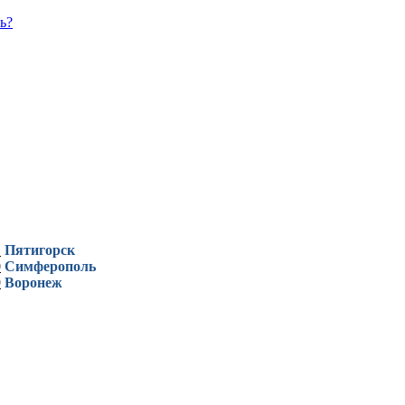
ь?
1
Пятигорск
0
Симферополь
9
Воронеж