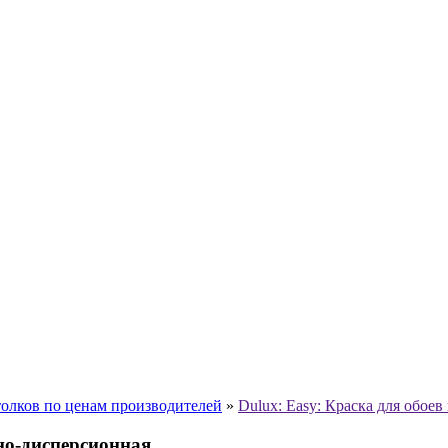
толков по ценам производителей
»
Dulux: Easy: Краска для обое
дно-дисперсионная