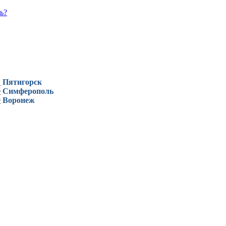
ь?
1
Пятигорск
0
Симферополь
9
Воронеж