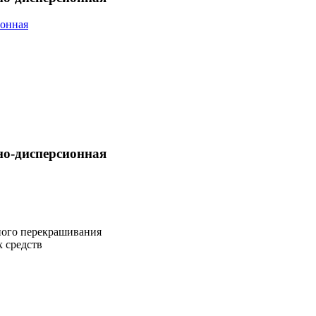
дно-дисперсионная
ного перекрашивания
 средств