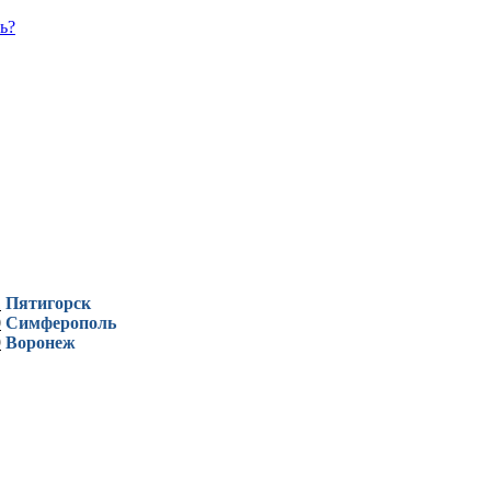
ь?
1
Пятигорск
0
Симферополь
9
Воронеж