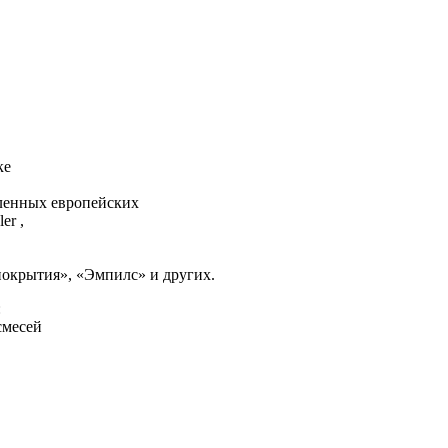
нке
вленных европейских
er ,
окрытия», «Эмпилс» и других.
:
смесей