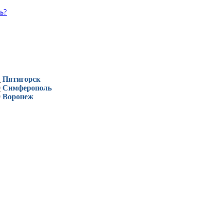
ь?
1
Пятигорск
0
Симферополь
9
Воронеж