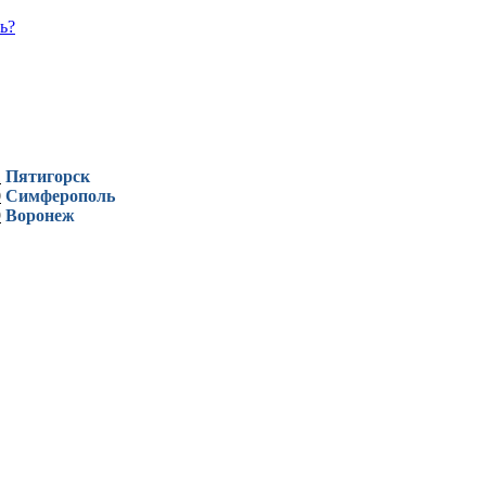
ь?
1
Пятигорск
0
Симферополь
9
Воронеж