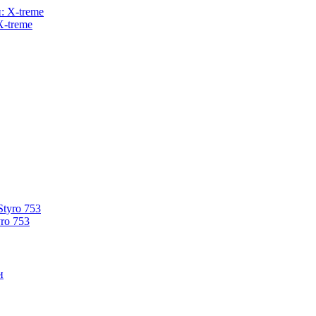
X-treme
ro 753