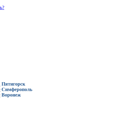
ь?
1
Пятигорск
0
Симферополь
9
Воронеж