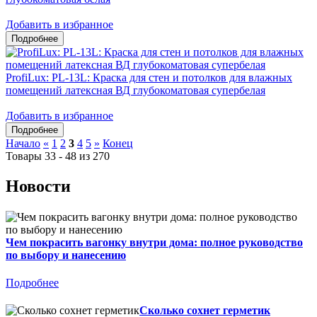
Добавить в избранное
ProfiLux: PL-13L: Краска для стен и потолков для влажных
помещений латексная ВД глубокоматовая супербелая
Добавить в избранное
Начало
«
1
2
3
4
5
»
Конец
Товары 33 - 48 из 270
Новости
Чем покрасить вагонку внутри дома: полное руководство
по выбору и нанесению
Подробнее
Сколько сохнет герметик