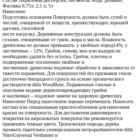
Состав Акриловая дисперсия, пигменты, вода, добавки.
Фасовка 0,75л; 2,5 л; 5л
Нанесение
Подготовка основания Поверхность должна быть сухой и
чистой, очищенной от веществ, препятствующих хорошей
адгезии, способной
нести нагрузку. Деревянные конструкции должны быть
сухими, очищенными от грязи, жира и масла. Влажность
древесины не должна превышать: у хвойных пород14%, у
лиственных – 12%. Грибок, синеву, мох или водоросли
необходимо удалить без остатка. Грибок, плесень и
подверженные посинению хвойные и
лиственные древесины подлежат обработке в зависимости от
тяжести поражения. Для поверхностей без признаков гнили
достаточно биоцидного грунта на основе органического
растворителя düfa WoodBase. Пораженные гнилью и
опасными видами деревоповреждающих грибов
и насекомых – подлежат замене на здоровую древесину.
Нанесение Перед нанесением хорошо перемешать. Наносить
кистью или специальным приспособлением для нанесения
краски на поверхность. Для достижения равномерного
покрытия на шероховатых поверхностях рекомендуется
применять темные цвета. Тропические породы дерева
промыть тщательно универсальным нитроразбавителем düfa
NitroUniversal Verdunner и