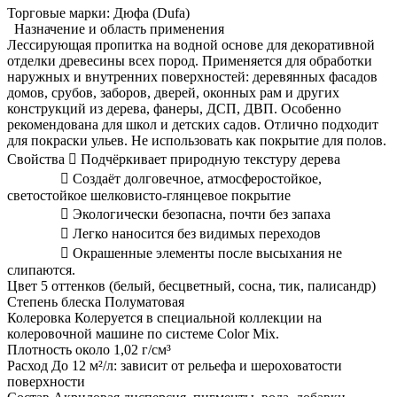
Торговые марки:
Дюфа (Dufa)
Назначение и область применения
Лессирующая пропитка на водной основе для декоративной
отделки древесины всех пород. Применяется для обработки
наружных и внутренних поверхностей: деревянных фасадов
домов, срубов, заборов, дверей, оконных рам и других
конструкций из дерева, фанеры, ДСП, ДВП. Особенно
рекомендована для школ и детских садов. Отлично подходит
для покраски ульев. Не использовать как покрытие для полов.
Свойства  Подчёркивает природную текстуру дерева
 Создаёт долговечное, атмосферостойкое,
светостойкое шелковисто-глянцевое покрытие
 Экологически безопасна, почти без запаха
 Легко наносится без видимых переходов
 Окрашенные элементы после высыхания не
слипаются.
Цвет 5 оттенков (белый, бесцветный, сосна, тик, палисандр)
Степень блеска Полуматовая
Колеровка Колеруется в специальной коллекции на
колеровочной машине по системе Color Mix.
Плотность около 1,02 г/cм³
Расход До 12 м²/л: зависит от рельефа и шероховатости
поверхности