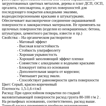
загрунтованных цветных металлов, дерева и плит ДСП, ОСП,
оргалита, гипсокартона, и других поверхностей для
последующего покрытия алкидными эмалями,
воднодисперсионными красками и штукатурками.
Обеспечивает высокопрочное соединение окрашиваемой
поверхности и лакокрасочных материалов. Не применять на
щелочных поверхностях (изделия из неокрашенных: бетона,
штукатурки, цементного раствора, извести и пр.)
Свойства: - На органическом растворителе
- Матовый эффект
- Высокая влагостойкость
- Стойкость ультрафиолету
- Хорошая укрывистость
- Хороший заполняющий эффект пленки
- Совместим с алкидными и водными красками
- Блокирует пятна из основания
- Дополнительная защита от коррозии;
- Уменьшает расход эмали.
- Способствует равномерности цвета поверхности
Цвет: Серый, красно-коричневый
Плотность: 1,5-1,6 г/см3
Расход: При однослойном покрытии по гладкой
маловпитывающей поверхности расход грунта 80-100 г/м 2 .
На рельефных основаниях, соответственно, расход выше.
Точный расход проверяется пробным окрашиванием.