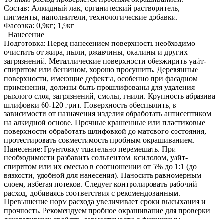
Состав: Алкидный лак, органический растворитель,
пигменты, наполнители, технологические добавки.
Фасовка: 0,9кг; 1,9кг
Нанесение
Подготовка: Перед нанесением поверхность необходимо
очистить от жира, пыли, ржавчины, окалины и других
загрязнений. Металлические поверхности обезжирить уайт-
спиритом или бензином, хорошо просушить. Деревянные
поверхности, имеющие дефекты, особенно при фасадном
применении, должны быть прошлифованы для удаления
рыхлого слоя, загрязнений, смолы, гнили. Крупность абразива
шлифовки 60-120 грит. Поверхность обеспылить, в
зависимости от назначения изделия обработать антисептиком
на алкидной основе. Прочные крашенные или пластиковые
поверхности обработать шлифовкой до матового состояния,
протестировать совместимость пробным окрашиванием.
Нанесение: Грунтовку тщательно перемешать. При
необходимости разбавить сольвентом, ксилолом, уайт-
спиритом или их смесью в соотношении от 5% до 1:1 (до
вязкости, удобной для нанесения). Наносить равномерным
слоем, избегая потеков. Следует контролировать рабочий
расход, добиваясь соответствия с рекомендованным.
Превышение норм расхода увеличивает сроки высыхания и
прочность. Рекомендуем пробное окрашивание для проверки