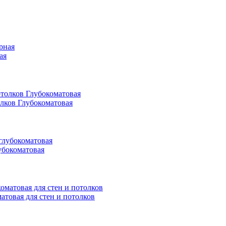
ая
олков Глубокоматовая
убокоматовая
матовая для стен и потолков