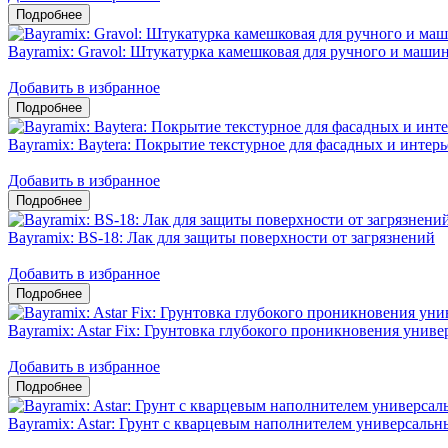
Bayramix: Gravol: Штукатурка камешковая для ручного и маши
Добавить в избранное
Bayramix: Baytera: Покрытие текстурное для фасадных и интерь
Добавить в избранное
Bayramix: ВS-18: Лак для защиты поверхности от загрязнений
Добавить в избранное
Bayramix: Astar Fix: Грунтовка глубокого проникновения унив
Добавить в избранное
Bayramix: Astar: Грунт с кварцевым наполнителем универсаль