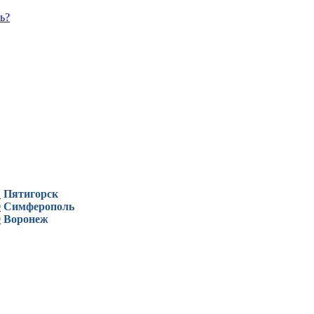
ь?
1
Пятигорск
0
Симферополь
9
Воронеж