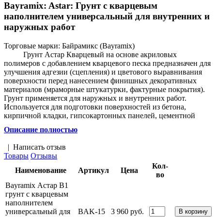
Bayramix: Astar: Грунт с кварцевым
наполнителем универсальный для внутренних и
наружных работ
Торговые марки:
Байрамикс (Bayramix)
Грунт Астар Кварцевый на основе акриловых
полимеров с добавлением кварцевого песка предназначен для
улучшения адгезии (сцепления) и цветового выравнивания
поверхности перед нанесением финишных декоративных
материалов (мраморные штукатурки, фактурные покрытия).
Грунт применяется для наружных и внутренних работ.
Используется для подготовки поверхностей из бетона,
кирпичной кладки, гипсокартонных панелей, цементной
штукатурки, других минеральных, а также деревянных
Описание полностью
поверхностей.
|
Написать отзыв
Товары
Отзывы
Кол-
Наименование
Артикул
Цена
во
Bayramix Астар В1
грунт с кварцевым
наполнителем
универсальный для
BAK-15
3 960 руб.