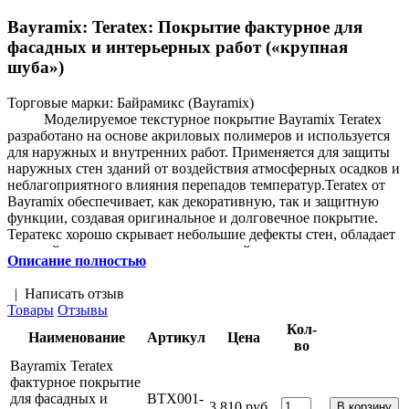
Bayramix: Teratex: Покрытие фактурное для
фасадных и интерьерных работ («крупная
шуба»)
Торговые марки:
Байрамикс (Bayramix)
Моделируемое текстурное покрытие Bayramix Teratex
разработано на основе акриловых полимеров и используется
для наружных и внутренних работ. Применяется для защиты
наружных стен зданий от воздействия атмосферных осадков и
неблагоприятного влияния перепадов температур.Teratex от
Bayramix обеспечивает, как декоративную, так и защитную
функции, создавая оригинальное и долговечное покрытие.
Тератекс хорошо скрывает небольшие дефекты стен, обладает
высокой паропроницаемостью и устойчивостью к
Описание полностью
атмосферным воздействиям. Отличается экологической
чистотой. Выдерживает влажную уборку.
|
Написать отзыв
Товары
Отзывы
Кол-
Наименование
Артикул
Цена
во
Bayramix Teratex
фактурное покрытие
для фасадных и
BTX001-
3 810 руб.