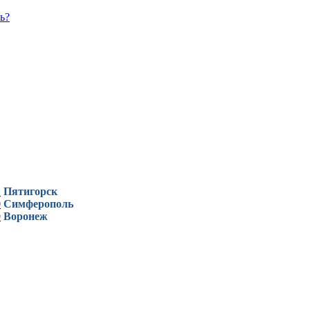
ь?
1
Пятигорск
0
Симферополь
9
Воронеж