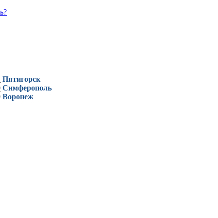
ь?
1
Пятигорск
0
Симферополь
9
Воронеж