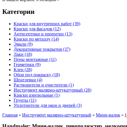
Категории
Краски для внутренних работ (39)
Краски для фасадов (12)
Антисептики и пропитки (13)
Краски по металлу (14)
Эмали (9)
Декоративные покрытия (37)
Лаки (18)
Пены монтажные (11)
Герметики (9)
Клеи (28)
Обои под покраску (18)
Шпатлевки (4)
Растворители и очистители (1)
Инструмент малярно-штукатурный (28)
Краски аэрозольные (1)
Грунты (11)
Уплотнители для окон и дверей (3)
Главная
»
Инструмент малярно-штукатурный
»
Мини-валик
»
H
Handmaler: Мини-валик, пенополиэстер, мелкоп