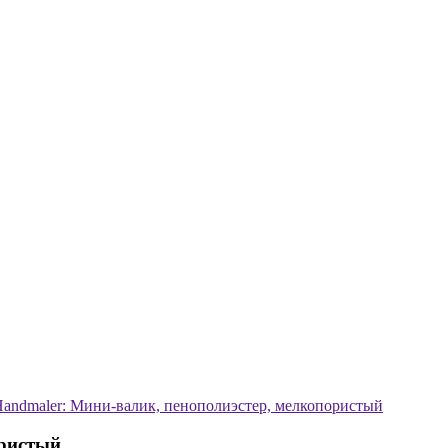
andmaler: Мини-валик, пенополиэстер, мелкопористый
ористый