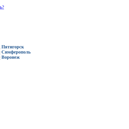
ь?
1
Пятигорск
0
Симферополь
9
Воронеж