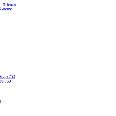
X-treme
ro 753