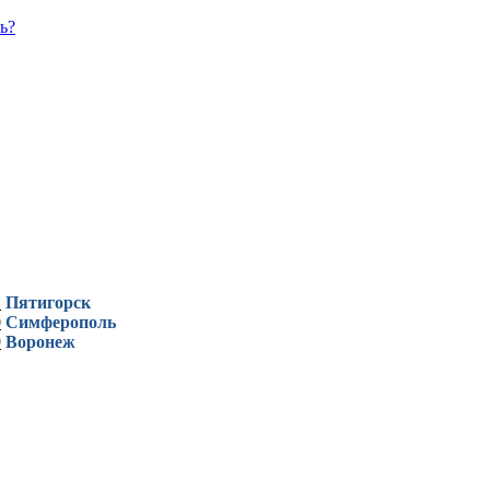
ь?
1
Пятигорск
0
Симферополь
9
Воронеж