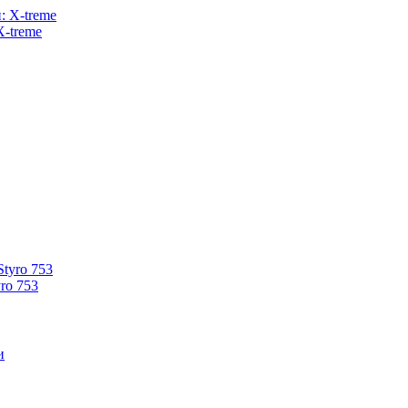
X-treme
ro 753