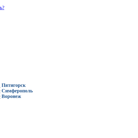
ь?
1
Пятигорск
0
Симферополь
9
Воронеж