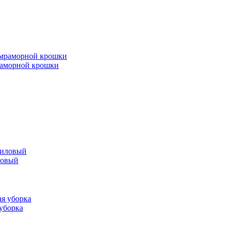
мраморной крошки
ловый
 уборка