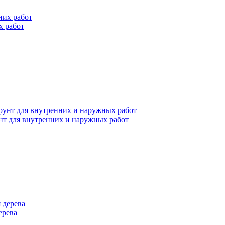
х работ
нт для внутренних и наружных работ
ерева