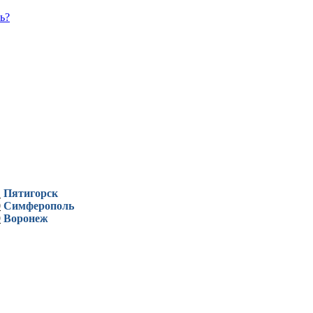
ь?
1
Пятигорск
0
Симферополь
9
Воронеж