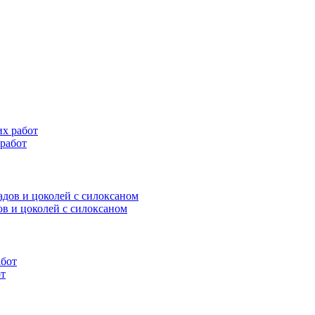
 работ
дов и цоколей c силоксаном
от