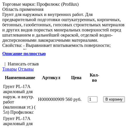
Торговые марки:
Профилюкс (Profilux)
Область применения
Грунт для наружных и внутренних работ. Для
предварительной подготовки оштукатуренных, кирпичных,
бетонных, газобетонных, гипсовых строительных материалов
и других видов пористых минеральных поверхностей перед
шпатлеванием и дальнейшей окраской, отделкой водно-
дисперсионными лакокрасочными материалами.
Свойства: - Выравнивает впитываемость поверхности;
- Уменьшает расход краски;
Описание полностью
- Улучшает адгезию к основанию;
- Укрепляет пористые и непрочные поверхности.
|
Написать отзыв
- Стойкий к воздействию щёлочей;
Товары
Отзывы
- Быстросохнущий;
Кол-
- Экологически безопасный, почти без запаха;
Наименование
Артикул
Цена
во
- Повышает комфорт применения и прочность слоя
последующих покрытий.
Грунт PL-17A
Срок годности 1 год.
акриловый для
Цвет: Молочно-белый, после высыхания – прозрачный.
наруж. и внутр.
Н0000000909
560 руб.
Плотность: 1,0-1,1 г/см³
работ
Состав: Водная акриловая дисперсия, вода, целевые добавки
(малиновая эт.) (
Разбавитель: Не разбавлять
5л) Профилюкс
Фасовка: 1л; 5л; 10л
Грунт PL-17A
акриловый для