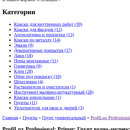
Категории
Краски для внутренних работ (39)
Краски для фасадов (12)
Антисептики и пропитки (13)
Краски по металлу (14)
Эмали (9)
Декоративные покрытия (37)
Лаки (18)
Пены монтажные (11)
Герметики (9)
Клеи (28)
Обои под покраску (18)
Шпатлевки (4)
Растворители и очистители (1)
Инструмент малярно-штукатурный (28)
Краски аэрозольные (1)
Грунты (11)
Уплотнители для окон и дверей (3)
Главная
»
Грунты
»
Грунт универсальный
»
ProfiLux Professio
ProfiLux Professional: Primer: Грунт водно-дисп