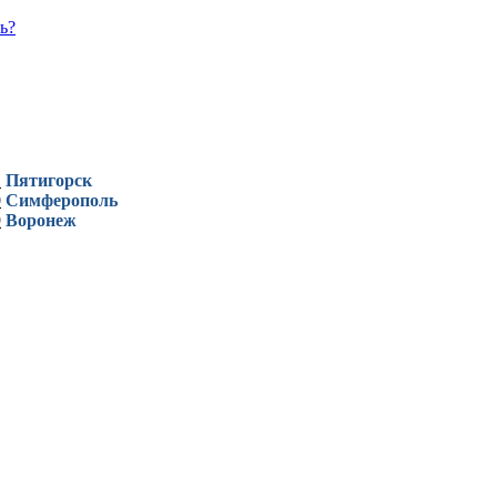
ь?
1
Пятигорск
0
Симферополь
9
Воронеж