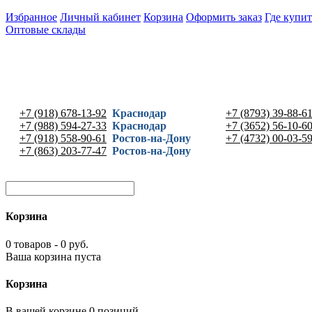
Избранное
Личный кабинет
Корзина
Оформить заказ
Где купит
Оптовые склады
+7 (918) 678-13-92
Краснодар
+7 (8793) 39-88-6
+7 (988) 594-27-33
Краснодар
+7 (3652) 56-10-6
+7 (918) 558-90-61
Ростов-на-Дону
+7 (4732) 00-03-5
+7 (863) 203-77-47
Ростов-на-Дону
Корзина
0 товаров - 0 руб.
Ваша корзина пуста
Корзина
В вашей корзине 0 позиций -