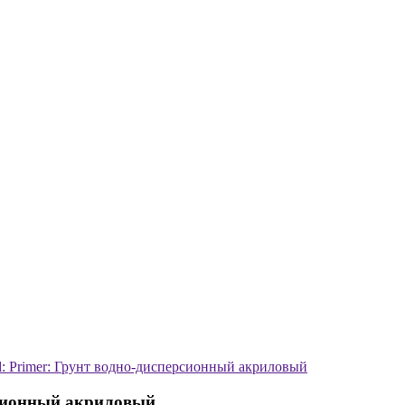
nal: Primer: Грунт водно-дисперсионный акриловый
ерсионный акриловый