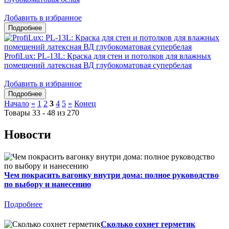
Добавить в избранное
ProfiLux: PL-13L: Краска для стен и потолков для влажных
помещений латексная ВД глубокоматовая супербелая
Добавить в избранное
Начало
«
1
2
3
4
5
»
Конец
Товары 33 - 48 из 270
Новости
Чем покрасить вагонку внутри дома: полное руководство
по выбору и нанесению
Подробнее
Сколько сохнет герметик