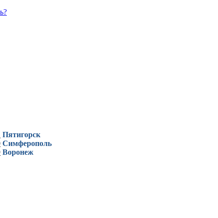
ь?
1
Пятигорск
0
Симферополь
9
Воронеж