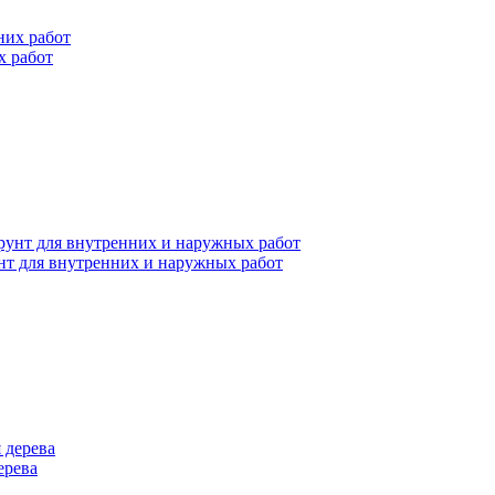
х работ
нт для внутренних и наружных работ
ерева