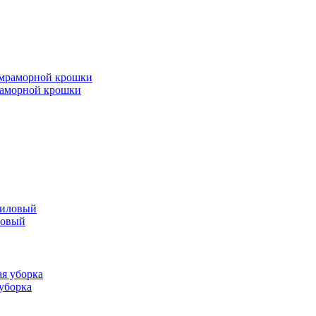
мраморной крошки
ловый
 уборка