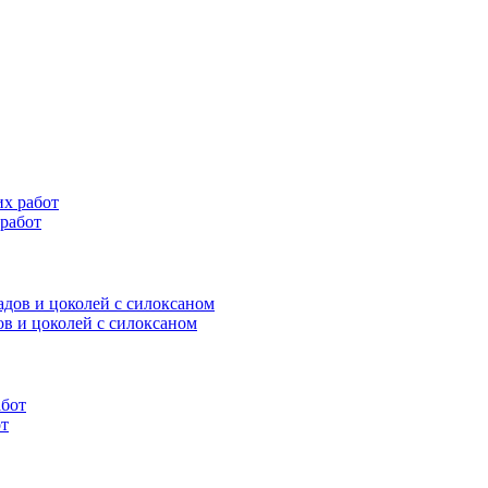
 работ
дов и цоколей c силоксаном
от