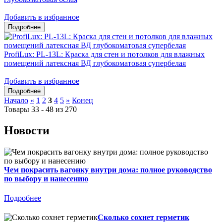
Добавить в избранное
ProfiLux: PL-13L: Краска для стен и потолков для влажных
помещений латексная ВД глубокоматовая супербелая
Добавить в избранное
Начало
«
1
2
3
4
5
»
Конец
Товары 33 - 48 из 270
Новости
Чем покрасить вагонку внутри дома: полное руководство
по выбору и нанесению
Подробнее
Сколько сохнет герметик