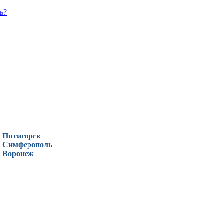
ь?
1
Пятигорск
0
Симферополь
9
Воронеж