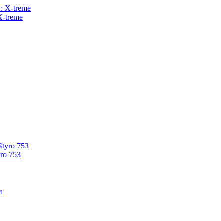
X-treme
ro 753