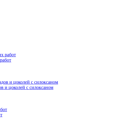
 работ
дов и цоколей c силоксаном
от