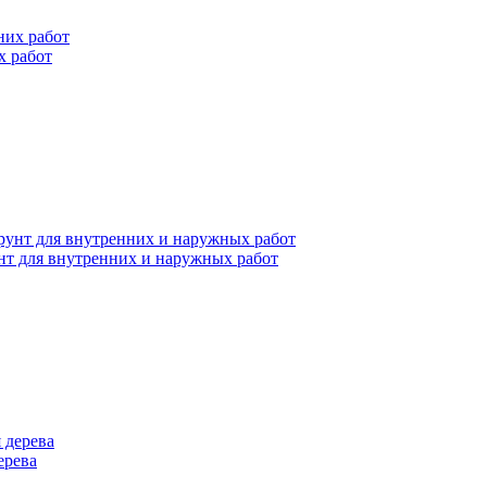
х работ
нт для внутренних и наружных работ
ерева