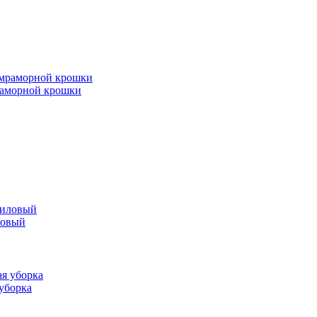
мраморной крошки
ловый
 уборка