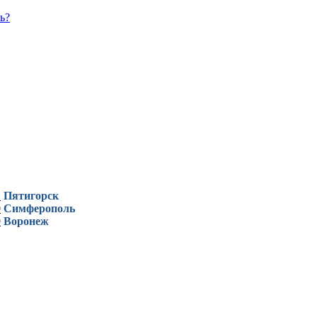
ь?
1
Пятигорск
0
Симферополь
9
Воронеж