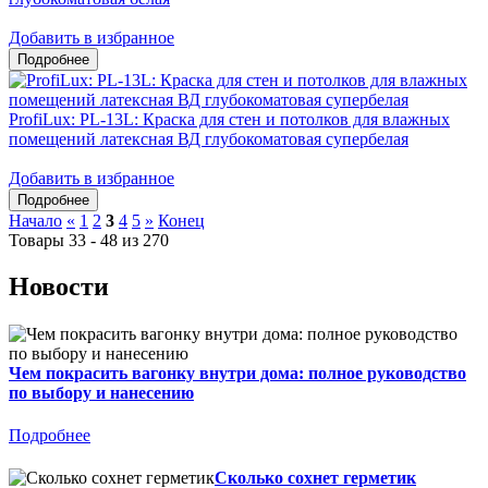
Добавить в избранное
ProfiLux: PL-13L: Краска для стен и потолков для влажных
помещений латексная ВД глубокоматовая супербелая
Добавить в избранное
Начало
«
1
2
3
4
5
»
Конец
Товары 33 - 48 из 270
Новости
Чем покрасить вагонку внутри дома: полное руководство
по выбору и нанесению
Подробнее
Сколько сохнет герметик