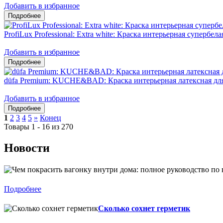
Добавить в избранное
ProfiLux Professional: Extra white: Краска интерьерная супербел
Добавить в избранное
düfa Premium: KUCHE&BAD: Краска интерьерная латексная дл
Добавить в избранное
1
2
3
4
5
»
Конец
Товары 1 - 16 из 270
Новости
Подробнее
Сколько сохнет герметик