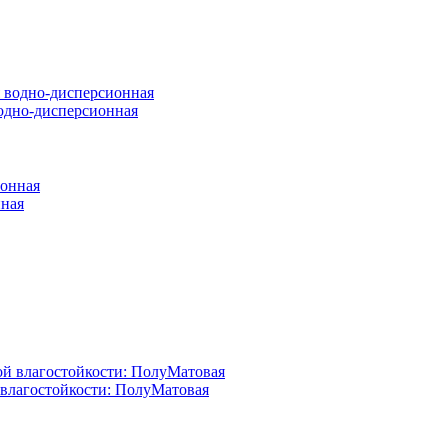
 водно-дисперсионная
нная
й влагостойкости: ПолуМатовая