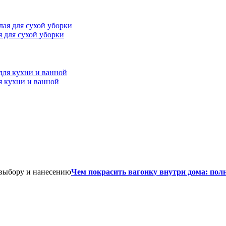
ая для сухой уборки
я кухни и ванной
Чем покрасить вагонку внутри дома: пол