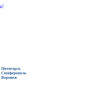
ь?
1
Пятигорск
0
Симферополь
9
Воронеж