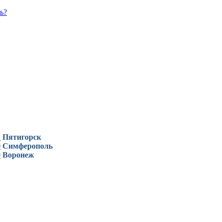
ь?
1
Пятигорск
0
Симферополь
9
Воронеж