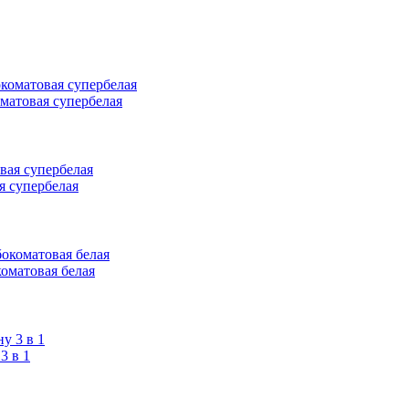
оматовая супербелая
я супербелая
коматовая белая
 в 1