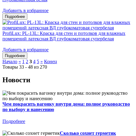
Добавить в избранное
ProfiLux: PL-13L: Краска для стен и потолков для влажных
помещений латексная ВД глубокоматовая супербелая
Добавить в избранное
Начало
«
1
2
3
4
5
»
Конец
Товары 33 - 48 из 270
Новости
Чем покрасить вагонку внутри дома: полное руководство
по выбору и нанесению
Подробнее
Сколько сохнет герметик