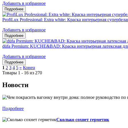
Добавить в избранное
ProfiLux Professional: Extra white: Краска интерьерная супербел
Добавить в избранное
düfa Premium: KUCHE&BAD: Краска интерьерная латексная дл
Добавить в избранное
1
2
3
4
5
»
Конец
Товары 1 - 16 из 270
Новости
Подробнее
Сколько сохнет герметик