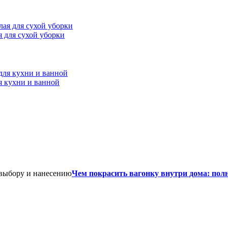
ая для сухой уборки
я кухни и ванной
Чем покрасить вагонку внутри дома: пол