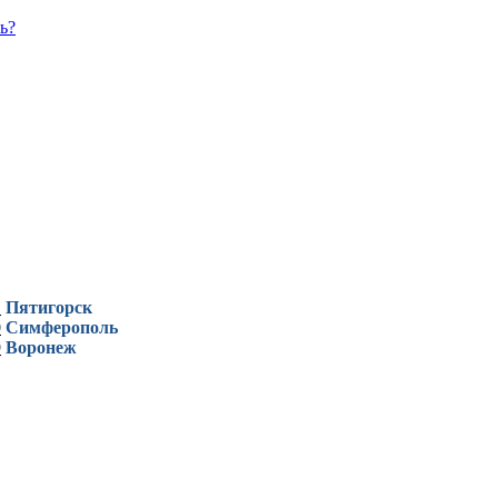
ь?
1
Пятигорск
0
Симферополь
9
Воронеж