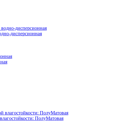
 водно-дисперсионная
нная
й влагостойкости: ПолуМатовая