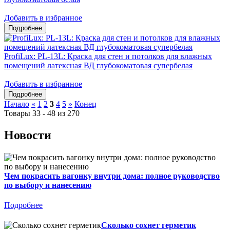
Добавить в избранное
ProfiLux: PL-13L: Краска для стен и потолков для влажных
помещений латексная ВД глубокоматовая супербелая
Добавить в избранное
Начало
«
1
2
3
4
5
»
Конец
Товары 33 - 48 из 270
Новости
Чем покрасить вагонку внутри дома: полное руководство
по выбору и нанесению
Подробнее
Сколько сохнет герметик