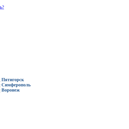
ь?
1
Пятигорск
0
Симферополь
9
Воронеж