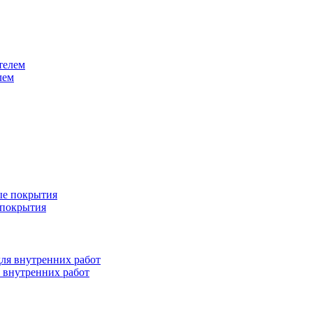
лем
 покрытия
я внутренних работ