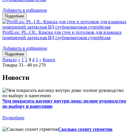
Добавить в избранное
ProfiLux: PL-13L: Краска для стен и потолков для влажных
помещений латексная ВД глубокоматовая супербелая
Добавить в избранное
Начало
«
1
2
3
4
5
»
Конец
Товары 33 - 48 из 270
Новости
Чем покрасить вагонку внутри дома: полное руководство
по выбору и нанесению
Подробнее
Сколько сохнет герметик