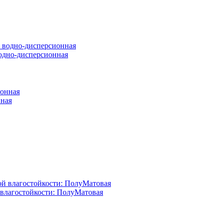
 водно-дисперсионная
нная
й влагостойкости: ПолуМатовая