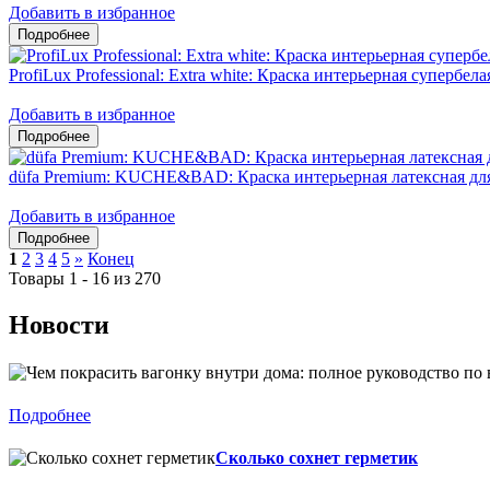
Добавить в избранное
ProfiLux Professional: Extra white: Краска интерьерная супербел
Добавить в избранное
düfa Premium: KUCHE&BAD: Краска интерьерная латексная дл
Добавить в избранное
1
2
3
4
5
»
Конец
Товары 1 - 16 из 270
Новости
Подробнее
Сколько сохнет герметик