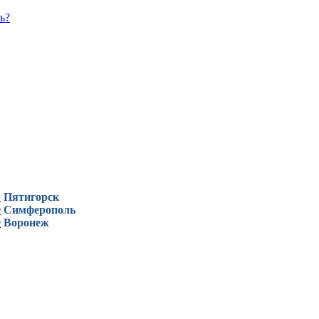
ь?
1
Пятигорск
0
Симферополь
9
Воронеж