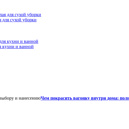
ая для сухой уборки
я кухни и ванной
Чем покрасить вагонку внутри дома: пол