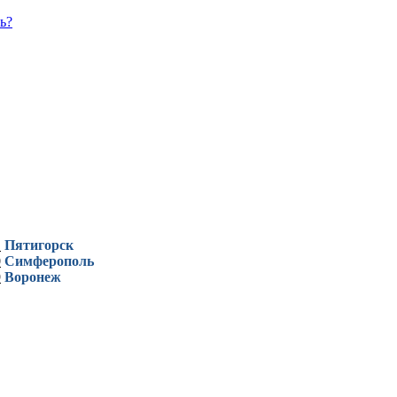
ь?
1
Пятигорск
0
Симферополь
9
Воронеж