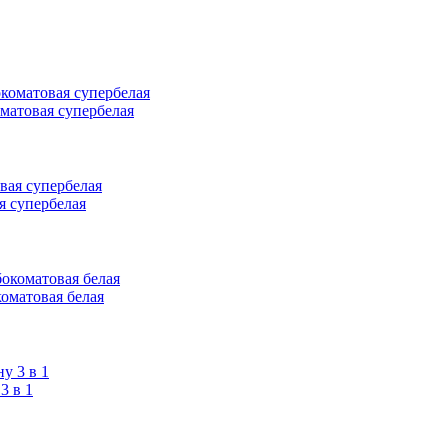
оматовая супербелая
я супербелая
коматовая белая
 в 1