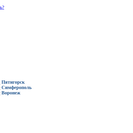
ь?
1
Пятигорск
0
Симферополь
9
Воронеж