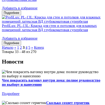
Добавить в избранное
ProfiLux: PL-13L: Краска для стен и потолков для влажных
помещений латексная ВД глубокоматовая супербелая
Добавить в избранное
Начало
«
1
2
3
4
5
»
Конец
Товары 33 - 48 из 270
Новости
Чем покрасить вагонку внутри дома: полное руководство
по выбору и нанесению
Подробнее
Сколько сохнет герметик