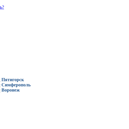
ь?
1
Пятигорск
0
Симферополь
9
Воронеж