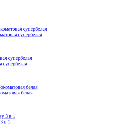
оматовая супербелая
я супербелая
коматовая белая
 в 1