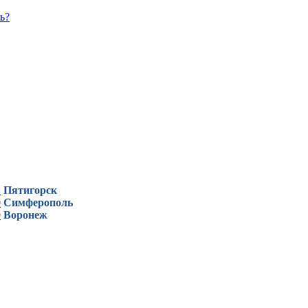
ь?
1
Пятигорск
0
Симферополь
9
Воронеж