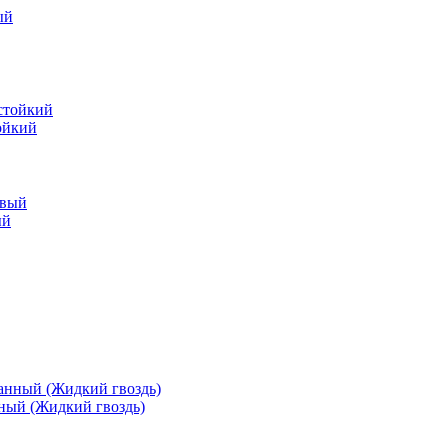
ойкий
ый
ный (Жидкий гвоздь)