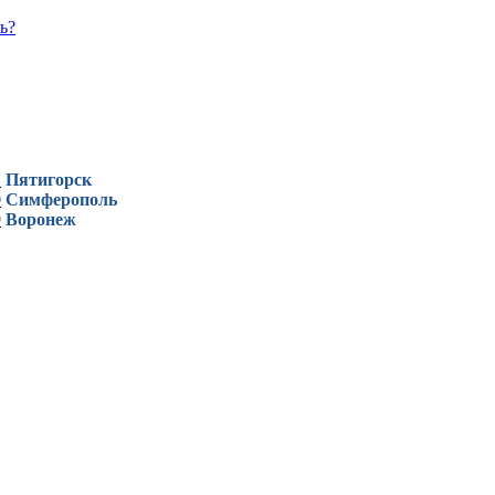
ь?
1
Пятигорск
0
Симферополь
9
Воронеж