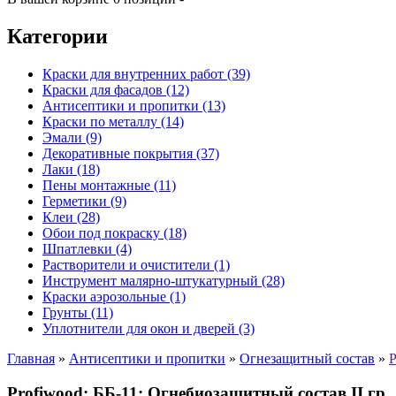
Категории
Краски для внутренних работ (39)
Краски для фасадов (12)
Антисептики и пропитки (13)
Краски по металлу (14)
Эмали (9)
Декоративные покрытия (37)
Лаки (18)
Пены монтажные (11)
Герметики (9)
Клеи (28)
Обои под покраску (18)
Шпатлевки (4)
Растворители и очистители (1)
Инструмент малярно-штукатурный (28)
Краски аэрозольные (1)
Грунты (11)
Уплотнители для окон и дверей (3)
Главная
»
Антисептики и пропитки
»
Огнезащитный состав
»
P
Profiwood: ББ-11: Огнебиозащитный состав II гр.