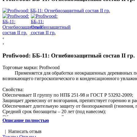
‹
›
Profiwood: ББ-11: Огнебиозащитный состав II гр.
Торговые марки:
Profiwood
Применяется для обработки неокрашенных деревянных повер
возникающего гигроскопического и конденсационного увлажнен
Свойства:
Обеспечивает II группу по НПБ 251-98 и ГОСТ Р 53292-2009;
Защищает древесину от возгорания, препятствует горению и р
Обеспечивает длительную защиту от биопоражений (гниения, п
Средний срок биозащиты – 20 лет (под навесом);
Обладает отпугивающим действием против насекомых-вредите
Описание полностью
Производится в соответствии с ГОСТ 28815096 ББ-11;
Сохраняет текстуру, не препятствует «дыханию» древесины;
|
Написать отзыв
Не изменяет цвет древесины.
Товары
Отзывы