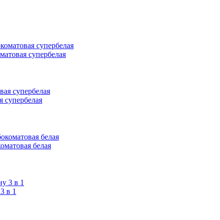
оматовая супербелая
я супербелая
коматовая белая
 в 1