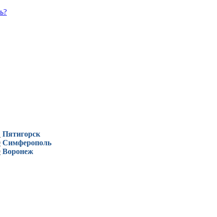
ь?
1
Пятигорск
0
Симферополь
9
Воронеж