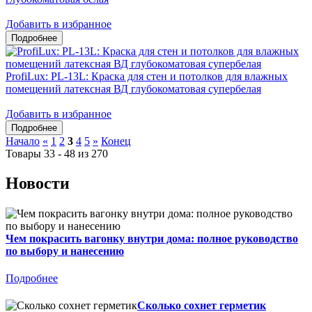
Добавить в избранное
ProfiLux: PL-13L: Краска для стен и потолков для влажных
помещений латексная ВД глубокоматовая супербелая
Добавить в избранное
Начало
«
1
2
3
4
5
»
Конец
Товары 33 - 48 из 270
Новости
Чем покрасить вагонку внутри дома: полное руководство
по выбору и нанесению
Подробнее
Сколько сохнет герметик