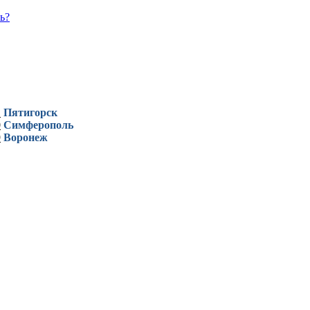
ь?
1
Пятигорск
0
Симферополь
9
Воронеж